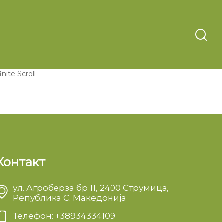
gination
fault Pagination
ad More
inite Scroll
Контакт
ул. Агроберза бр 11, 2400 Струмица,
Република С. Македонија
Телефон: +38934334109