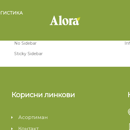
Sidebar
Pa
ГИСТИКА
Right Sidebar
De
Left Sidebar
Lo
No Sidebar
Inf
Sticky Sidebar
Корисни линкови
Асортиман
Контакт