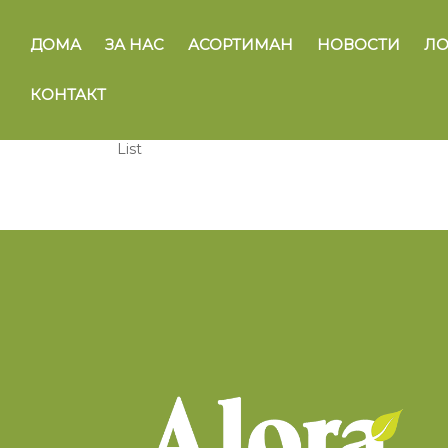
Layout
ДОМА
ЗА НАС
АСОРТИМАН
НОВОСТИ
ЛО
Standard
КОНТАКТ
Grid
List