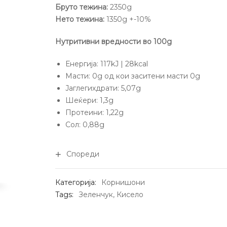
Бруто тежина:
2350g
Нето тежина:
1350g +-10%
Нутритивни вредности во 100g
Енергија: 117kJ | 28kcal
Масти: 0g од кои заситени масти 0g
Јаглегихдрати: 5,07g
Шеќери: 1,3g
Протеини: 1,22g
Сол: 0,88g
Спореди
Категорија:
Корнишони
Tags:
Зеленчук
,
Кисело