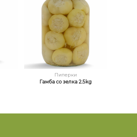
Пиперки
Гамба со зелка 2.5kg
Зеле