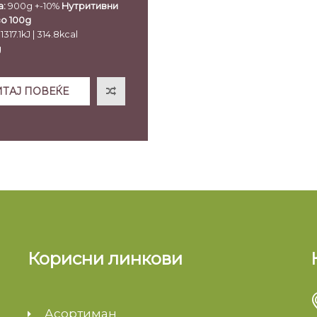
:
900g +-10%
Нутритивни
о 100g
317.1kJ | 314.8kcal
g
рати: 77g
77g
ТАЈ ПОВЕЌЕ
 1.2g
Корисни линкови
Асортиман