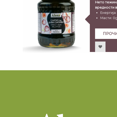
Нето тежина
вредности в
Енергија: 1
Масти: 0
Јаглегихд
Шеќери: 
ПРОЧИ
Протеини:
Сол: 0g