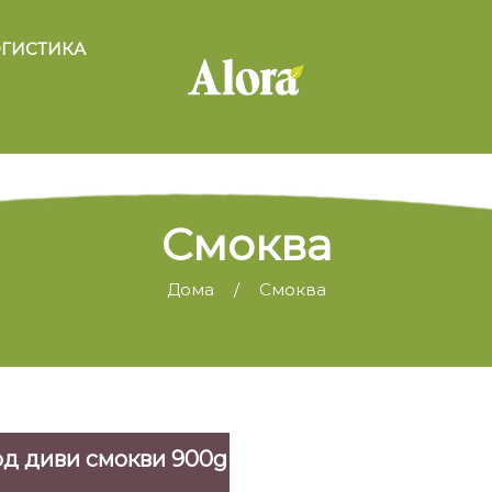
ГИСТИКА
Смоква
Дома
Смоква
од диви смокви 900g